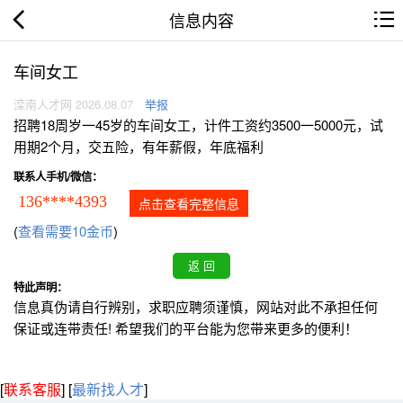
信息内容
车间女工
滦南人才网 2026.08.07
举报
招聘18周岁一45岁的车间女工，计件工资约3500一5000元，试
用期2个月，交五险，有年薪假，年底福利
联系人手机/微信：
136****4393
点击查看完整信息
(
查看需要10金币
)
特此声明：
信息真伪请自行辨别，求职应聘须谨慎，网站对此不承担任何
保证或连带责任! 希望我们的平台能为您带来更多的便利！
[
联系客服
]
[
最新找人才
]